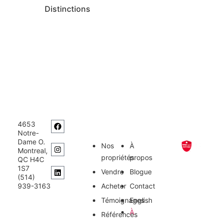
Distinctions
4653
Notre-
Dame O.
Nos
À
Montreal,
propriétés
propos
QC H4C
1S7
Vendre
Blogue
(514)
939-3163
Acheter
Contact
Témoignages
English
À
Références